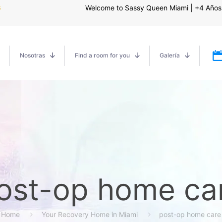
6
Welcome to Sassy Queen Miami | +4 Años 
Nosotras
Find a room for you
Galería
ost-op home ca
Home
Your Recovery Home in Miami
post-op home care