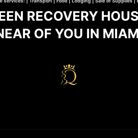
e services: | Transport | Food | Lodging | Sale of Supplies |
EEN RECOVERY HOUSE
NEAR OF YOU IN MIAM
n miami