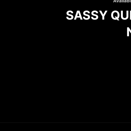
Availabl
SASSY QU
Recovery house i