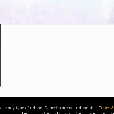
ake any type of refund. Deposits are not refundable.
Terms &